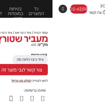
כל
בטיחות
פ
02-6231818
צרו קשר
המוצרים
במוסדות
ל
חינוך
עמוד הבית
/
ציוד כיבוי אש
/
ציוד כיבוי 
מעביר שטורץ 2 ל
מק"ט:
632
קטגוריות
ציוד כיבוי נלווה
(18)
צור קשר לגבי מוצר זה
לחצו לצפייה
קטלוג מגן פרזול