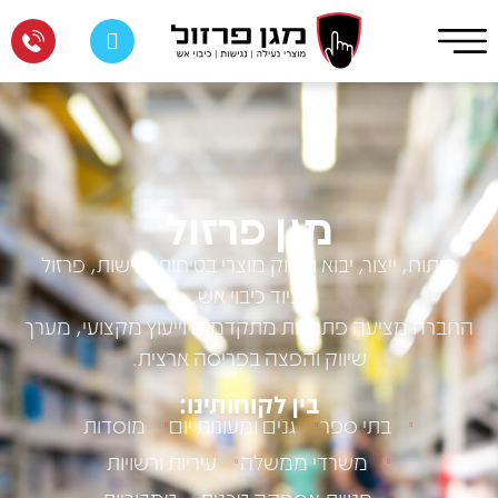
מגן פרזול
פיתוח, ייצור, יבוא ושיווק מוצרי בטיחות ונגישות, פרזול
וציוד כיבוי אש.
החברה מציעה פתרונות מתקדמים וייעוץ מקצועי, מערך
שיווק והפצה בפריסה ארצית.
בין לקוחותינו:
בתי ספר
גנים ומעונות יום
מוסדות
משרדי ממשלה
עיריות ורשויות
חנויות אספקה טכנית
טמבוריות